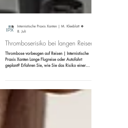
Internistische Praxis Xanten | M. Kleeblatt 🍀
8. Juli
Thromboserisiko bei langen Reisen:
Thrombose vorbeugen auf Reisen | Internistische
Praxis Xanten Lange Flugreise oder Autofahrt
geplant? Erfahren Sie, wie Sie das Risiko einer
Thrombose senken können und wann eine
internistische Beratung sinnvoll ist. Ihr Team der
Internistischen Praxis Xanten Dr. Carlos Marengo &
Dr. med. Michael Schmitz Sprechen Sie uns an –
Gemeinsam setzen wir uns für Ihre Gesundheit ein!
🩺