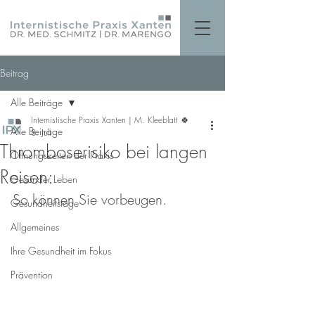
Beitrag
Alle Beiträge
Internistische Praxis Xanten | M. Kleeblatt 🍀
Alle Beiträge
8. Juli
Thromboserisiko bei langen
Öffnungszeiten der Praxis
Reisen:
Gesünder Leben
So können Sie vorbeugen.
Gesundheitstage
Allgemeines
Ihre Gesundheit im Fokus
Prävention