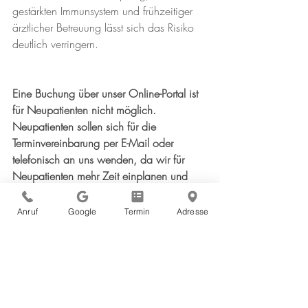
gestärkten Immunsystem und frühzeitiger 
ärztlicher Betreuung lässt sich das Risiko 
deutlich verringern.
Eine Buchung über unser Online-Portal ist 
für Neupatienten nicht möglich. 
Neupatienten sollen sich für die 
Terminvereinbarung per E-Mail oder 
telefonisch an uns wenden, da wir für 
Neupatienten mehr Zeit einplanen und 
sicherstellen möchten, dass diese 
gewährleistet ist.
Anruf
Google
Termin
Adresse
Tel.: 02801 984 410
E-Mail: 
info@gp-xanten.de
Stammpatienten können Termine jederzeit 
telefonisch oder direkt über unsere 