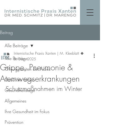
Beitrag
Alle Beiträge
Internistische Praxis Xanten | M. Kleeblatt 🍀
Alle Beiträge
8. Dez. 2025
Grippe, Pneumonie &
Öffnungszeiten der Praxis
Atemwegserkrankungen
Gesünder Leben
Schutzmaßnahmen im Winter
Gesundheitstage
Allgemeines
Ihre Gesundheit im Fokus
Prävention