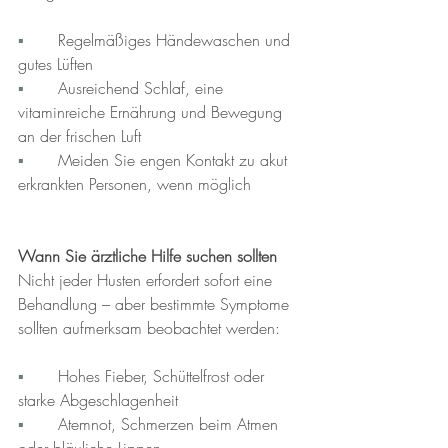
▪︎	
Regelmäßiges Händewaschen und 
gutes Lüften
▪︎	
Ausreichend Schlaf, eine 
vitaminreiche Ernährung und Bewegung 
an der frischen Luft
▪︎	
Meiden Sie engen Kontakt zu akut 
erkrankten Personen, wenn möglich
Wann Sie ärztliche Hilfe suchen sollten
Nicht jeder Husten erfordert sofort eine 
Behandlung – aber bestimmte Symptome 
sollten aufmerksam beobachtet werden:
▪︎	
Hohes Fieber, Schüttelfrost oder 
starke Abgeschlagenheit
▪︎	
Atemnot, Schmerzen beim Atmen 
oder bläuliche Lippen