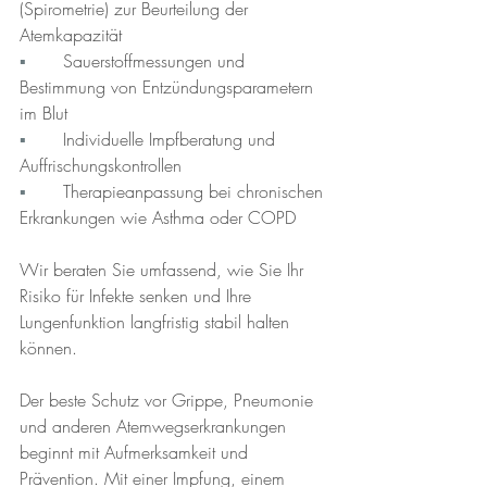
(Spirometrie) zur Beurteilung der 
Atemkapazität
▪︎	
Sauerstoffmessungen und 
Bestimmung von Entzündungsparametern 
im Blut
▪︎	
Individuelle Impfberatung und 
Auffrischungskontrollen
▪︎	
Therapieanpassung bei chronischen 
Erkrankungen wie Asthma oder COPD
Wir beraten Sie umfassend, wie Sie Ihr 
Risiko für Infekte senken und Ihre 
Lungenfunktion langfristig stabil halten 
können.
Der beste Schutz vor Grippe, Pneumonie 
und anderen Atemwegserkrankungen 
beginnt mit Aufmerksamkeit und 
Prävention. Mit einer Impfung, einem 