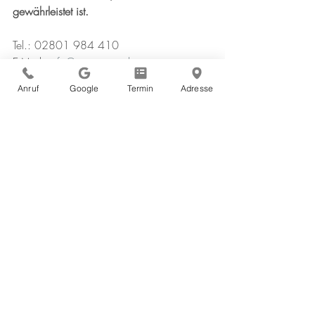
gewährleistet ist.
Tel.: 02801 984 410
E-Mail: 
info@gp-xanten.de
Anruf
Google
Termin
Adresse
Stammpatienten können Termine jederzeit 
telefonisch oder direkt über unsere 
Webseite vereinbaren
. 
**
JETZT TERMIN ONLINE VEREINBAREN
**Online-Termine sind ausschließlich für die 
allgemeine Sprechstunde vorgesehen.
Für Untersuchungen, Blutabnahmen oder 