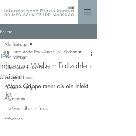
Beitrag
Alle Beiträge
Internistische Praxis Xanten | M. Kleeblatt 🍀
Alle Beiträge
22. Jan.
Influenza Welle – Fallzahlen
Öffnungszeiten der Praxis
steigen
Gesünder Leben
Wann Grippe mehr als ein Infekt 
Gesundheitstage
ist.
Allgemeines
Ihre Gesundheit im Fokus
Prävention