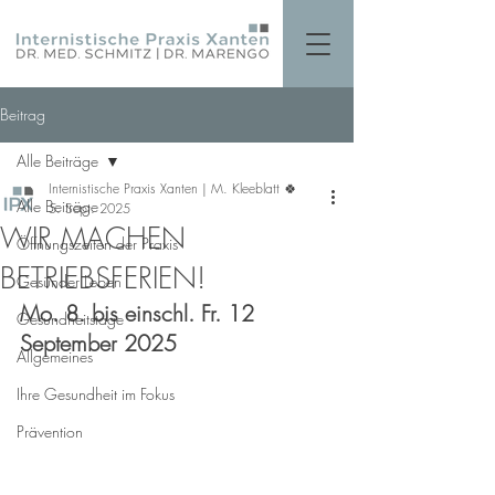
Beitrag
Alle Beiträge
Internistische Praxis Xanten | M. Kleeblatt 🍀
Alle Beiträge
5. Sept. 2025
WIR MACHEN
Öffnungszeiten der Praxis
BETRIEBSFERIEN!
Gesünder Leben
Mo. 8. bis einschl. Fr. 12 
Gesundheitstage
September 2025 
Allgemeines
Ihre Gesundheit im Fokus
Prävention