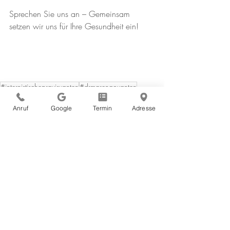
Sprechen Sie uns an – Gemeinsam 
setzen wir uns für Ihre Gesundheit ein!
#internistischepraxisxanten
#drmarengoxanten
#drschmitzxanten
#hausarztxanten
#internistxanten
Anruf
Google
Termin
Adresse
#arztxanten
#drmichaelschmitz
#drcarlosmarengo
#internistmarengo
#betriebsferien