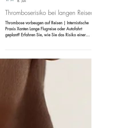
Internistische Praxis Xanten | M. Kleeblatt 🍀
8. Juli
Thromboserisiko bei langen Reisen:
Thrombose vorbeugen auf Reisen | Internistische
Praxis Xanten Lange Flugreise oder Autofahrt
geplant? Erfahren Sie, wie Sie das Risiko einer
Thrombose senken können und wann eine
internistische Beratung sinnvoll ist. Ihr Team der
Internistischen Praxis Xanten Dr. Carlos Marengo &
Dr. med. Michael Schmitz Sprechen Sie uns an –
Gemeinsam setzen wir uns für Ihre Gesundheit ein!
🩺