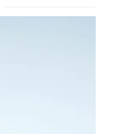
Gefäßerkrankungen früh erkennen:
Gefäßerkrankungen früh erkennen: Erfahren Sie, wie
Ultraschalluntersuchungen helfen können, Risiken für
Schlaganfall und Herz-Kreislauf-Erkrankungen
rechtzeitig zu entdecken. Ihr Team der Internistischen
Praxis Xanten Dr. Carlos Marengo & Dr. med.
Michael Schmitz Sprechen Sie uns an – Gemeinsam
setzen wir uns für Ihre Gesundheit ein! 🩺