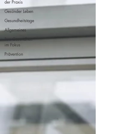
der Praxis
Gesünder Leben
Gesundheitstage
Allgemeines
Ihre Gesundheit
im Fokus
Prävention