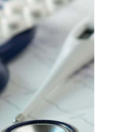
Hautkrebsscreening in Xanten Sonne, Haut und
Gesundheit: Erfahren Sie, welche Risiken UV-
Strahlung mit sich bringt und warum
Hautkrebsscreening sowie eine angepasste
Medikation wichtig sein können. Ihr Team der
Internistischen Praxis Xanten Dr. Carlos Marengo &
Dr. med. Michael Schmitz Sprechen Sie uns an –
Gemeinsam setzen wir uns für Ihre Gesundheit ein!
🩺