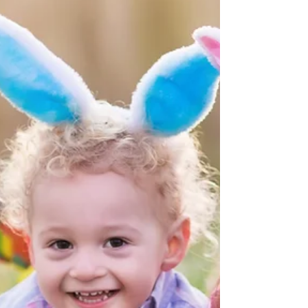
Viele Patienten stellen sich die Frage:Ist mein Herz
eigentlich gesund genug für sportliche Belastung?
Hier kann eine Untersuchung helfen, die in der
internistischen Diagnostik eine zentrale Rolle spielt –
das Belastungs-EKG. Ihr Team der Internistischen
Praxis Xanten Dr. Carlos Marengo & Dr. med.
Michael Schmitz Sprechen Sie uns an – Gemeinsam
setzen wir uns für Ihre Gesundhei