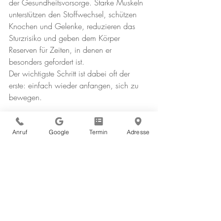
der Gesundheitsvorsorge. Starke Muskeln 
unterstützen den Stoffwechsel, schützen 
Knochen und Gelenke, reduzieren das 
Sturzrisiko und geben dem Körper 
Reserven für Zeiten, in denen er 
besonders gefordert ist.
Der wichtigste Schritt ist dabei oft der 
erste: einfach wieder anfangen, sich zu 
bewegen.
Wenn Sie unsicher sind, welche Form der 
Anruf
Google
Termin
Adresse
Bewegung für Sie sinnvoll und 
gesundheitlich geeignet ist – zum Beispiel 
bei bestehenden Erkrankungen, nach 
längerer Inaktivität oder im höheren 
Lebensalter – beraten wir Sie gerne 
individuell.