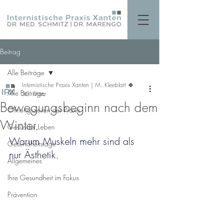
Beitrag
Alle Beiträge
Internistische Praxis Xanten | M. Kleeblatt 🍀
Alle Beiträge
30. März
Bewegungsbeginn nach dem
Öffnungszeiten der Praxis
Winter.
Gesünder Leben
Warum Muskeln mehr sind als 
Gesundheitstage
nur 
Ästhetik
.
Allgemeines
Ihre Gesundheit im Fokus
Prävention