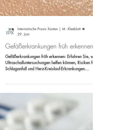
Internistische Praxis Xanten | M. Kleeblatt 🍀
29. Juni
Gefäßerkrankungen früh erkennen:
Gefäßerkrankungen früh erkennen: Erfahren Sie, wie
Ultraschalluntersuchungen helfen können, Risiken für
Schlaganfall und Herz-Kreislauf-Erkrankungen
rechtzeitig zu entdecken. Ihr Team der Internistischen
Praxis Xanten Dr. Carlos Marengo & Dr. med.
Michael Schmitz Sprechen Sie uns an – Gemeinsam
setzen wir uns für Ihre Gesundheit ein! 🩺