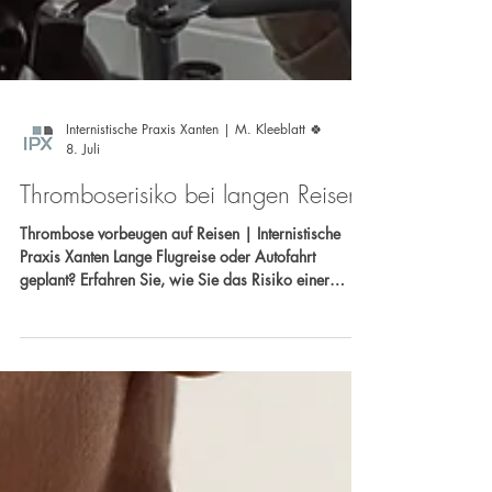
Internistische Praxis Xanten | M. Kleeblatt 🍀
8. Juli
Thromboserisiko bei langen Reisen:
Thrombose vorbeugen auf Reisen | Internistische
Praxis Xanten Lange Flugreise oder Autofahrt
geplant? Erfahren Sie, wie Sie das Risiko einer
Thrombose senken können und wann eine
internistische Beratung sinnvoll ist. Ihr Team der
Internistischen Praxis Xanten Dr. Carlos Marengo &
Dr. med. Michael Schmitz Sprechen Sie uns an –
Gemeinsam setzen wir uns für Ihre Gesundheit ein!
🩺