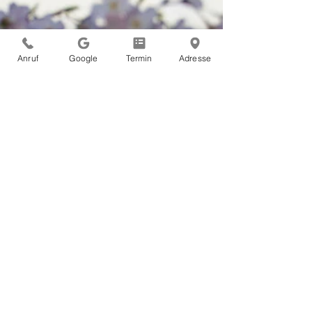
Bewegungsbeginn nach dem
Winter.
Anruf
Google
Termin
Adresse
Warum Muskelaufbau medizinisch wichtig ist:
Bewegung schützt vor Stürzen, stärkt Knochen und
Stoffwechsel und verbessert sogar die Verträglichkeit
von Therapien wie Chemotherapie. Ein Überblick
aus internistischer Sicht. Ihr Team der Internistischen
Praxis Xanten Dr. Carlos Marengo & Dr. med.
Michael Schmitz Sprechen Sie uns an – Gemeinsam
setzen wir uns für Ihre Gesundheit ein! 🩺