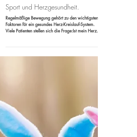
Internistische Praxis Xanten | M. Kleeblatt 🍀
14. Apr.
Sport und Herzgesundheit.
Regelmäßige Bewegung gehört zu den wichtigsten
Faktoren für ein gesundes Herz-Kreislauf-System.
Viele Patienten stellen sich die Frage:Ist mein Herz
eigentlich gesund genug für sportliche Belastung?
Hier kann eine Untersuchung helfen, die in der
internistischen Diagnostik eine zentrale Rolle spielt –
das Belastungs-EKG. Ihr Team der Internistischen
Praxis Xanten Dr. Carlos Marengo & Dr. med.
Michael Schmitz Sprechen Sie uns an – Gemeinsam
setzen wir uns für Ihre Gesundhei