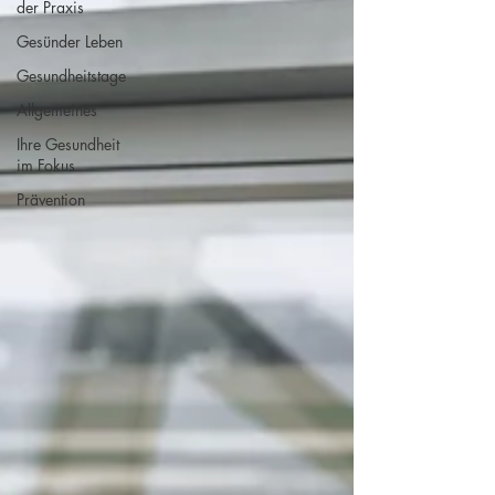
der Praxis
Gesünder Leben
Gesundheitstage
Allgemeines
Ihre Gesundheit
im Fokus
Prävention