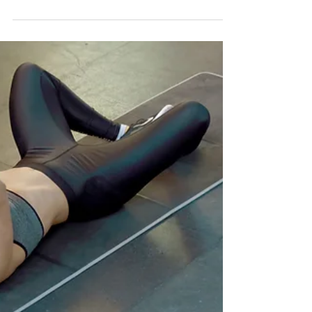
Internistische Praxis Xanten | M. Kleeblatt 🍀
2. Apr.
WIR MACHEN OSTERFERIEN!
Bitte beachten Sie, dass unsere Praxis von Fr. 3. bis
einschließlich Fr. 10. April 2026 urlaubsbedingt
geschlossen bleibt. Ihr Team der Internistischen Praxis
Xanten Dr. med. Michael Schmitz & Dr. Carlos
Marengo Sprechen Sie uns an – Gemeinsam setzen
wir uns für Ihre Gesundheit ein!