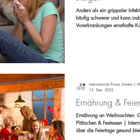
Anders als ein grippaler Infek
häufig schwerer und kann ins
Vorerkrankungen ernsthafte K
Hohes Fieber, ausgeprägte Ab
Gliederschmerzen sowie ein pl
sind typische Anzeichen. Ihr Team der Internistischen Praxis
Xanten Dr. Carlos Marengo & Dr. med. Michael Schmitz
Sprechen Sie uns an – Gemeins
Gesundheit ein! 🩺
Internistische Praxis Xanten | M
15. Dez. 2025
Ernährung & Feie
Ernährung an Weihnachten: G
Plätzchen & Festessen | Internisti
über die Feiertage gesund ble
Verdauungshilfe, Ballaststof