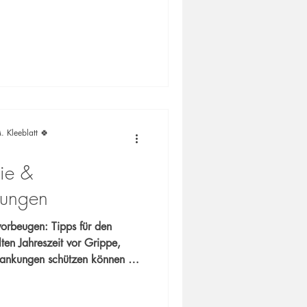
 Weihnachtszeit. Ihr Team
& Dr.
heit ein! 🩺
. Kleeblatt 🍀
ie &
kungen
orbeugen: Tipps für den
ankungen schützen können –
d frühzeitige ärztliche