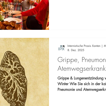
für eine genussvolle, ausgewogene
der Internistischen Praxis Xanten Dr. Carlos Marengo 
med. Michael Schmitz Sprechen Sie uns an – Gemeinsam
setzen wir uns für Ihre Gesund
Internistische Praxis Xanten | M
8. Dez. 2025
Grippe, Pneumon
Atemwegserkran
Grippe & Lungenentzündung v
Winter Wie Sie sich in der kalten Jahreszeit vor Grippe,
Pneumonie und Atemwegserkr
durch Impfungen, Prävention un
Beratung. Ihr Team der Internistischen Praxis Xanten Dr.