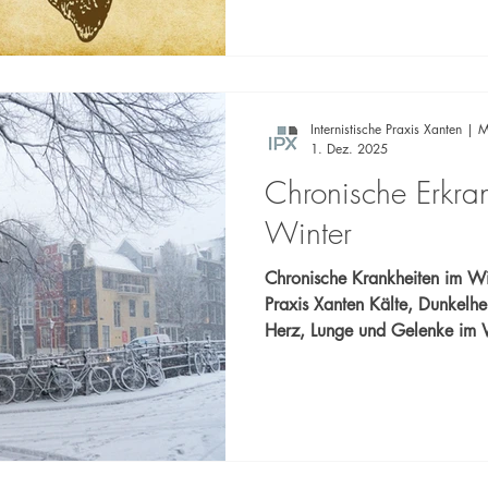
Carlos Marengo & Dr. med. Michael S
uns an – Gemeinsam setzen wir
🩺
Internistische Praxis Xanten | M
1. Dez. 2025
Chronische Erkra
Winter
Chronische Krankheiten im Win
Praxis Xanten Kälte, Dunkelheit, Belastung: So schützen Sie
Herz, Lunge und Gelenke im Wi
Xanten Dres. Marengo & Schmitz berät zu Prävention &
Kontrolle.