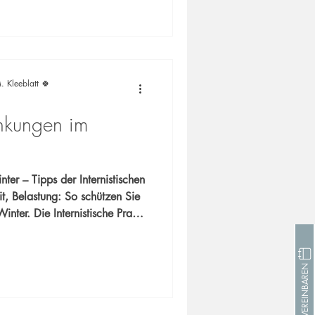
chmitz Sprechen Sie
 uns für Ihre Gesundheit ein!
. Kleeblatt 🍀
nkungen im
ter – Tipps der Internistischen
nter. Die Internistische Praxis