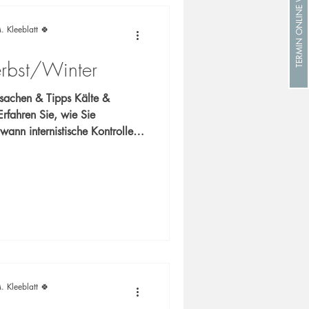
TERMIN ONLINE VEREINBAREN
. Kleeblatt 🍀
erbst/Winter
en & Tipps Kälte &
Erfahren Sie, wie Sie
ann internistische Kontrolle
chmitz Sprechen Sie
 uns für Ihre Gesundheit ein!
. Kleeblatt 🍀