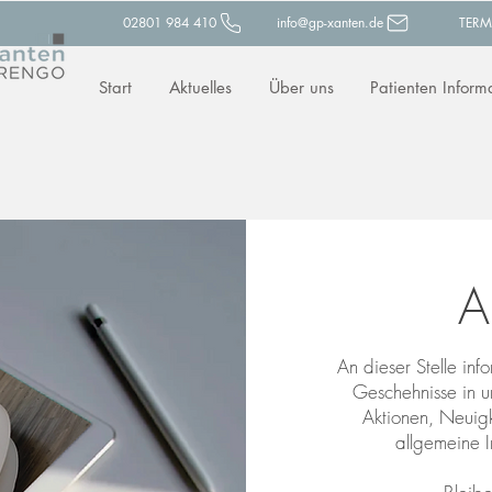
02801 984 410
info@gp-xanten.de
TERM
Start
Aktuelles
Über uns
Patienten Inform
A
An dieser Stelle inf
Geschehnisse in un
Aktionen, Neuigk
allgemeine I