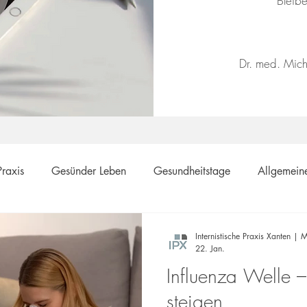
​Bleib
Dr. med. Mich
Praxis
Gesünder Leben
Gesundheitstage
Allgemein
ävention
Internistische Praxis Xanten | M
22. Jan.
Influenza Welle –
steigen