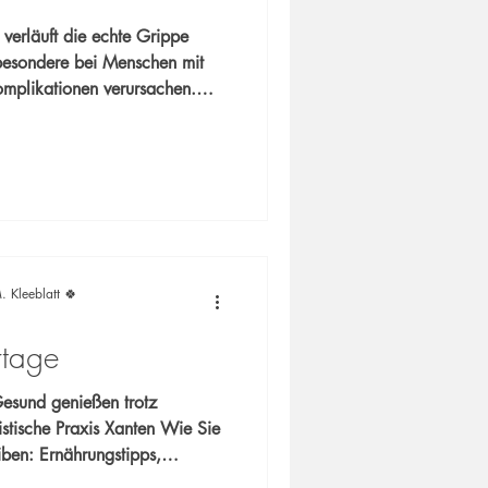
t verläuft die echte Grippe
besondere bei Menschen mit
omplikationen verursachen.
geschlagenheit, Muskel- und
ötzlicher Krankheitsbeginn
am setzen wir uns für Ihre
. Kleeblatt 🍀
rtage
esund genießen trotz
sche Praxis Xanten Wie Sie
iben: Ernährungstipps,
fe und Bewegungsempfehlungen