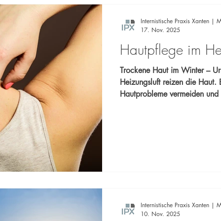
Internistische Praxis Xanten | M
17. Nov. 2025
Hautpflege im H
Trockene Haut im Winter – Ursach
Heizungsluft reizen die Haut. 
Hautprobleme vermeiden und w
sinnvoll ist. Ihr Team der Internistischen Praxis Xanten Dr.
Carlos Marengo & Dr. med. Michael S
uns an – Gemeinsam setzen wir
🩺
Internistische Praxis Xanten | M
10. Nov. 2025