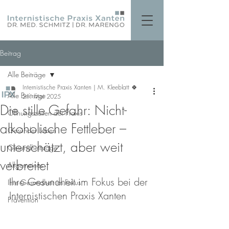
Beitrag
Alle Beiträge
Internistische Praxis Xanten | M. Kleeblatt 🍀
Alle Beiträge
21. Mai 2025
Die stille Gefahr: Nicht-
Öffnungszeiten der Praxis
alkoholische Fettleber –
Gesünder Leben
unterschätzt, aber weit
Gesundheitstage
verbreitet
Allgemeines
Ihre Gesundheit im Fokus bei der 
Ihre Gesundheit im Fokus
Internistischen Praxis Xanten
Prävention