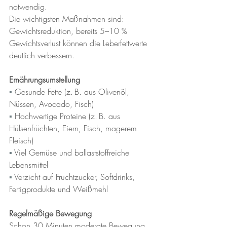
notwendig.
Die wichtigsten Maßnahmen sind: 
Gewichtsreduktion, bereits 5–10 % 
Gewichtsverlust können die Leberfettwerte 
deutlich verbessern.
Ernährungsumstellung
▪︎ 
Gesunde Fette (z. B. aus Olivenöl, 
Nüssen, Avocado, Fisch)
▪︎ 
Hochwertige Proteine (z. B. aus 
Hülsenfrüchten, Eiern, Fisch, magerem 
Fleisch)
▪︎ 
Viel Gemüse und ballaststoffreiche 
Lebensmittel
▪︎ 
Verzicht auf Fruchtzucker, Softdrinks, 
Fertigprodukte und Weißmehl
Regelmäßige Bewegung
Schon 30 Minuten moderate Bewegung 