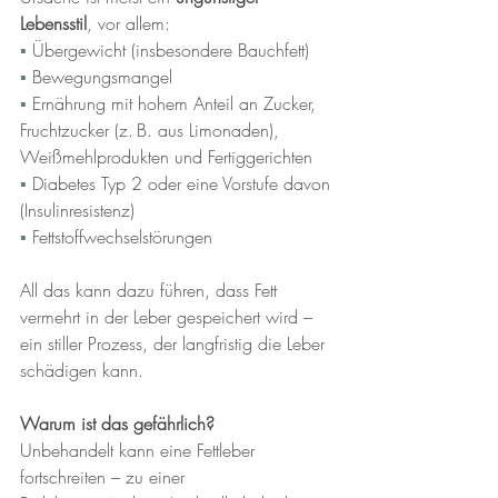
Lebensstil
, vor allem:
▪︎ 
Übergewicht (insbesondere Bauchfett)
▪︎ 
Bewegungsmangel
▪︎ 
Ernährung mit hohem Anteil an Zucker, 
Fruchtzucker (z. B. aus Limonaden), 
Weißmehlprodukten und Fertiggerichten
▪︎ 
Diabetes Typ 2 oder eine Vorstufe davon 
(Insulinresistenz)
▪︎ 
Fettstoffwechselstörungen
All das kann dazu führen, dass Fett 
vermehrt in der Leber gespeichert wird – 
ein stiller Prozess, der langfristig die Leber 
schädigen kann.
Warum ist das gefährlich?
Unbehandelt kann eine Fettleber 
fortschreiten – zu einer 