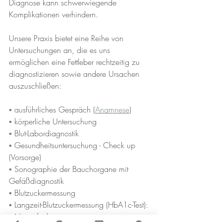
Diagnose kann schwerwiegende 
Komplikationen verhindern.
Unsere Praxis bietet eine Reihe von 
Untersuchungen an, die es uns 
ermöglichen eine Fettleber rechtzeitig zu 
diagnostizieren sowie andere Ursachen 
auszuschließen:
▪︎ 
ausführliches Gespräch (
Anamnese
)
▪︎ 
körperliche Untersuchung
▪︎ 
Blut-Labordiagnostik 
▪︎ 
Gesundheitsuntersuchung - Check up 
(Vorsorge)
▪︎ 
Sonographie der Bauchorgane mit 
Gefäßdiagnostik
▪︎ 
Blutzuckermessung
▪︎ 
Langzeit-Blutzuckermessung (HbA1c-Test):
▪︎ 
Nierenfunktionstest