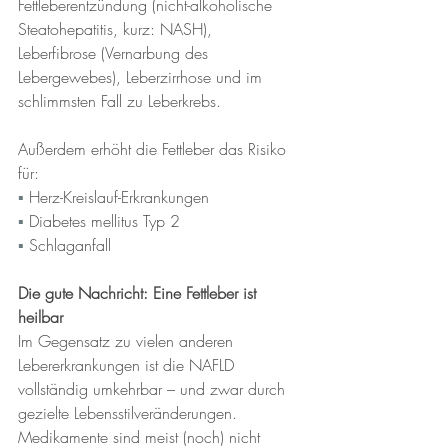
Fettleberentzündung (nicht-alkoholische 
Steatohepatitis, kurz: NASH), 
Leberfibrose (Vernarbung des 
Lebergewebes), Leberzirrhose und im 
schlimmsten Fall zu Leberkrebs.
Außerdem erhöht die Fettleber das Risiko 
für:
▪︎ 
Herz-Kreislauf-Erkrankungen
▪︎ 
Diabetes mellitus Typ 2
▪︎ 
Schlaganfall
Die gute Nachricht: Eine Fettleber ist 
heilbar
Im Gegensatz zu vielen anderen 
Lebererkrankungen ist die NAFLD 
vollständig umkehrbar – und zwar durch 
gezielte Lebensstilveränderungen. 
Medikamente sind meist (noch) nicht 