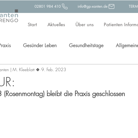
02801 984 410
info@gp-xanten.de
TERM
Start
Aktuelles
Über uns
Patienten Inform
Praxis
Gesünder Leben
Gesundheitstage
Allgemein
Xanten | M. Kleeblatt 🍀
9. Feb. 2023
ävention
UR:
Rosenmontag) bleibt die Praxis geschlossen  