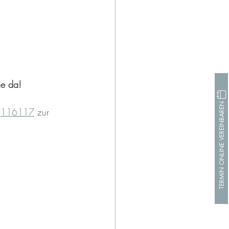
ie da!
TERMIN ONLINE VEREINBAREN
 
116117
 zur 