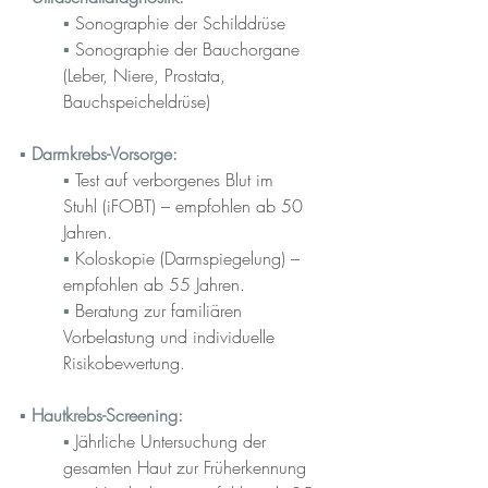
▪︎ 
Sonographie der Schilddrüse
▪︎ 
Sonographie der Bauchorgane 
(Leber, Niere, Prostata, 
Bauchspeicheldrüse)
▪︎ 
Darmkrebs-Vorsorge:
▪︎ 
Test auf verborgenes Blut im 
Stuhl (iFOBT) – empfohlen ab 50 
Jahren.
▪︎ 
Koloskopie (Darmspiegelung) – 
empfohlen ab 55 Jahren.
▪︎ 
Beratung zur familiären 
Vorbelastung und individuelle 
Risikobewertung.
▪︎ 
Hautkrebs-Screening:
▪︎ 
Jährliche Untersuchung der 
gesamten Haut zur Früherkennung 