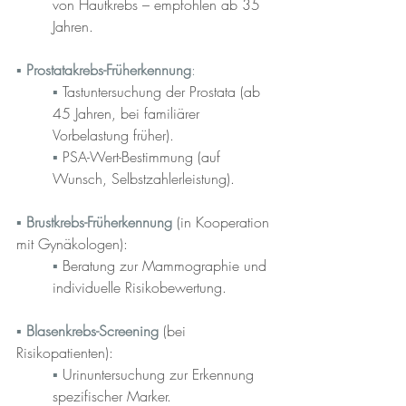
von Hautkrebs – empfohlen ab 35 
Jahren.
▪︎ 
Prostatakrebs-Früherkennung
:
▪︎ 
Tastuntersuchung der Prostata (ab 
45 Jahren, bei familiärer 
Vorbelastung früher).
▪︎ 
PSA-Wert-Bestimmung (auf 
Wunsch, Selbstzahlerleistung).
▪︎ 
Brustkrebs-Früherkennung
 (in Kooperation 
mit Gynäkologen):
▪︎ 
Beratung zur Mammographie und 
individuelle Risikobewertung.
▪︎ 
Blasenkrebs-Screening
 (bei 
Risikopatienten):
▪︎ 
Urinuntersuchung zur Erkennung 
spezifischer Marker.