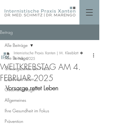
Beitrag
Alle Beiträge
Internistische Praxis Xanten | M. Kleeblatt 🍀
Alle Beiträge
4. Feb. 2025
WELTKREBSTAG AM 4.
Öffnungszeiten der Praxis
FEBRUAR 2025
Gesünder Leben
Vorsorge rettet Leben
Gesundheitstage
Allgemeines
Ihre Gesundheit im Fokus
Prävention