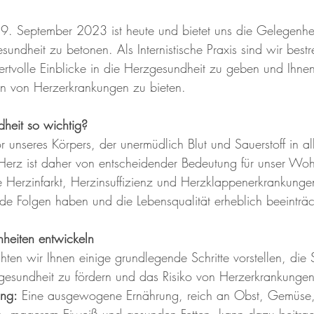
. September 2023 ist heute und bietet uns die Gelegenhei
ndheit zu betonen. Als Internistische Praxis sind wir bestre
rtvolle Einblicke in die Herzgesundheit zu geben und Ihnen
ion von Herzerkrankungen zu bieten.
heit so wichtig?
r unseres Körpers, der unermüdlich Blut und Sauerstoff in a
Herz ist daher von entscheidender Bedeutung für unser Woh
 Herzinfarkt, Herzinsuffizienz und Herzklappenerkrankung
e Folgen haben und die Lebensqualität erheblich beeinträc
eiten entwickeln
en wir Ihnen einige grundlegende Schritte vorstellen, die 
gesundheit zu fördern und das Risiko von Herzerkrankungen
ng:
 Eine ausgewogene Ernährung, reich an Obst, Gemüse,
n, magerem Eiweiß und gesunden Fetten, kann dazu beitrag