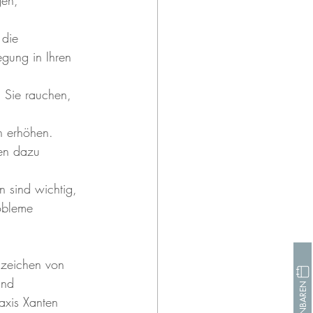
 die 
gung in Ihren 
n Sie rauchen, 
n erhöhen. 
en dazu 
 sind wichtig, 
obleme 
nzeichen von 
und 
raxis Xanten 