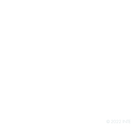
Lüttinger Str. 
WELTKREBSTAG AM 4.
Öff
FEBRUAR 2025
S
Außerhalb 
© 2022 INTE