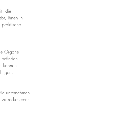
t, die 
bt, Ihnen in 
 praktische 
lle Organe 
lbefinden. 
en können 
htigen.
Sie unternehmen 
 zu reduzieren:
 
en, 