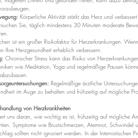
 vorzubeugen.
wegung:
 Körperliche Aktivität stärkt das Herz und verbessert
rsuchen Sie, täglich mindestens 30 Minuten moderate Bewe
ren.
chen ist ein großer Risikofaktor für Herzerkrankungen. Wen
n Ihre Herzgesundheit erheblich verbessern.
g:
 Chronischer Stress kann das Risiko von Herzerkrankunge
hniken wie Meditation, Yoga und regelmäßige Pausen könn
s abzubauen.
sorgeuntersuchungen:
 Regelmäßige ärztliche Untersuchungen
ndheit im Auge zu behalten und frühzeitig auf mögliche Pr
handlung von Herzkrankheiten
ert uns daran, wie wichtig es ist, frühzeitig auf mögliche A
hten. Symptome wie Brustschmerzen, Atemnot, Schwindel 
lag sollten nicht ignoriert werden. In der Internistischen P