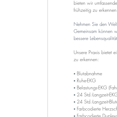
bieten wir umfassend
frühzeitig zu erkenne
Nehmen Sie den Welth
Gemeinsam können wir 
bessere Lebensqualitä
Unsere Praxis bietet e
zu erkennen:
▪︎ 
Blutabnahme 
▪︎ 
Ruhe-EKG
▪︎
 Belastungs-EKG (Fahr
▪︎
 24 Std.-Langzeit-E
▪︎
 24 Std.-Langzeit-Bl
▪︎
 Farbcodierte Herzsc
▪︎
 Farbcodierte Duple