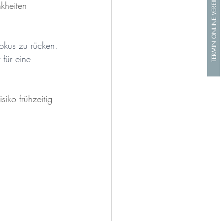
TERMIN ONLINE VEREINBAREN
kheiten 
okus zu rücken. 
für eine 
iko frühzeitig 