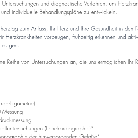
e Untersuchungen und diagnostische Verfahren, um Herzkran
n und individuelle Behandlungspläne zu entwickeln.
erztag zum Anlass, Ihr Herz und Ihre Gesundheit in den F
Herzkrankheiten vorbeugen, frühzeitig erkennen und aktiv 
t sorgen.
ine Reihe von Untersuchungen an, die uns ermöglichen Ihr Ris
rad-Ergometrie)
KG-Messung
utdruckmessung
halluntersuchungen (Echokardiographie)*
xsonographie der hirnversorgenden Gefäße*