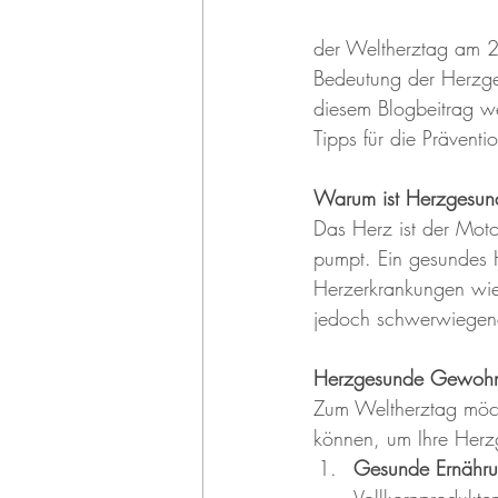
der Weltherztag am 29
Bedeutung der Herzgesu
diesem Blogbeitrag we
Tipps für die Prävent
Warum ist Herzgesund
Das Herz ist der Moto
pumpt. Ein gesundes 
Herzerkrankungen wie
jedoch schwerwiegend
Herzgesunde Gewohnh
Zum Weltherztag möcht
können, um Ihre Herz
Gesunde Ernähru
Vollkornprodukte