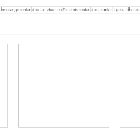
drmarengoxanten
#hausarztxanten
#internistxanten
#arztxanten
#gesundheitxa