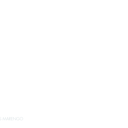
gp-xanten.de
n-Darm-Tag am
1.2024 –
r
6117
zur
RLOS MARENGO