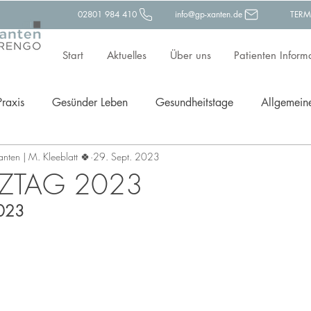
02801 984 410
info@gp-xanten.de
TERM
Start
Aktuelles
Über uns
Patienten Inform
Praxis
Gesünder Leben
Gesundheitstage
Allgemein
Xanten | M. Kleeblatt 🍀
29. Sept. 2023
ävention
ZTAG 2023
023  