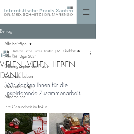
Beitrag
Alle Beiträge
Internistische Praxis Xanten | M. Kleeblatt 🍀
Alle Beiträge
11. Dez. 2024
VIELEN, VIELEN LIEBEN
Öffnungszeiten der Praxis
DANK!
Gesünder Leben
Wir danken Ihnen für die 
Gesundheitstage
inspirierende Zusammenarbeit.
Allgemeines
Ihre Gesundheit im Fokus
Prävention