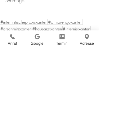
Marengo
#internistischepraxisxanten
#drmarengoxanten
#drschmitzxanten
#hausarztxanten
#internistxanten
#arztxanten
#drmichaelschmitz
#drcarlosmarengo
#internistmarengo
#gesundheitxanten
Anruf
Google
Termin
Adresse