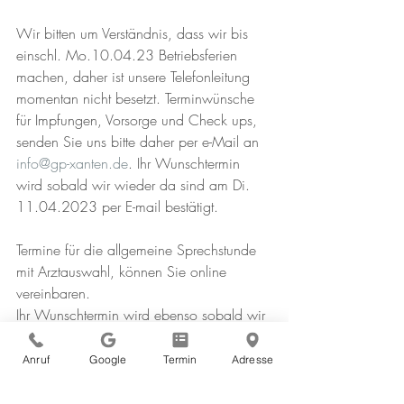
Wir bitten um Verständnis, dass wir bis 
einschl. Mo.10.04.23 Betriebsferien 
machen​, daher ist unsere Telefonleitung 
momentan nicht besetzt. Terminwünsche 
für Impfungen, Vorsorge und Check ups, 
senden Sie uns bitte daher per e-Mail an 
info@gp-xanten.de
.
Ihr Wunschtermin 
wird sobald wir wieder da sind am Di. 
11.04.2023 per E-mail bestätigt.
Termine für die allgemeine Sprechstunde 
mit Arztauswahl, können Sie online 
vereinbaren. 
Ihr Wunschtermin wird ebenso 
sobald wir 
wieder da sind am Di. 11.04.2023 per 
E-mail bestätigt.
Anruf
Google
Termin
Adresse