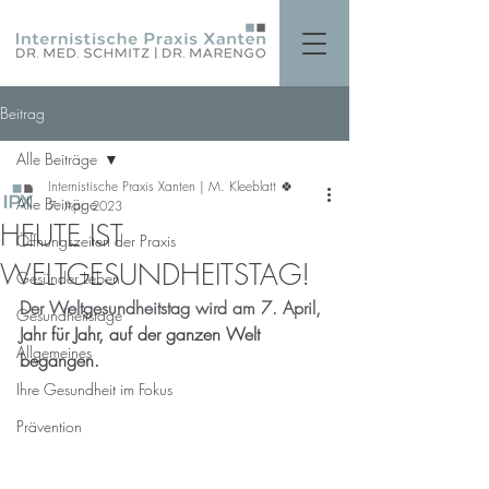
Beitrag
Alle Beiträge
Internistische Praxis Xanten | M. Kleeblatt 🍀
Alle Beiträge
7. Apr. 2023
HEUTE IST
Öffnungszeiten der Praxis
WELTGESUNDHEITSTAG!
Gesünder Leben
Der Weltgesundheitstag wird am 7. April, 
Gesundheitstage
J
ahr für Jahr, auf der ganzen Welt 
Allgemeines
begangen.
Ihre Gesundheit im Fokus
Prävention