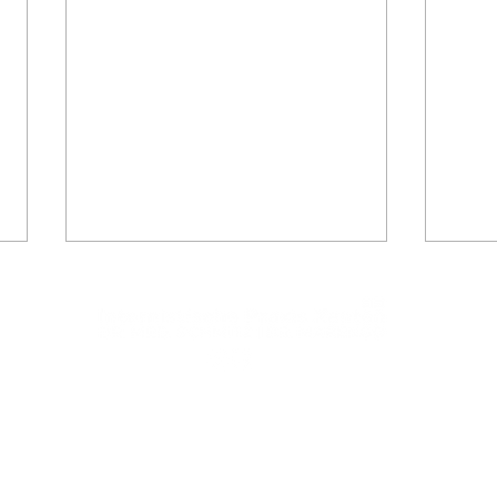
Tel.: +49 (0) 2801 984 410
E-Mail:
info@
25, 46509 Xanten
Wir sind wieder für Sie da!
WIR
Wir sind eine barrierefreie Praxis.
entliche Parkmöglichkeiten sind direkt vor unserer Arztpraxis gegeben.
BETR