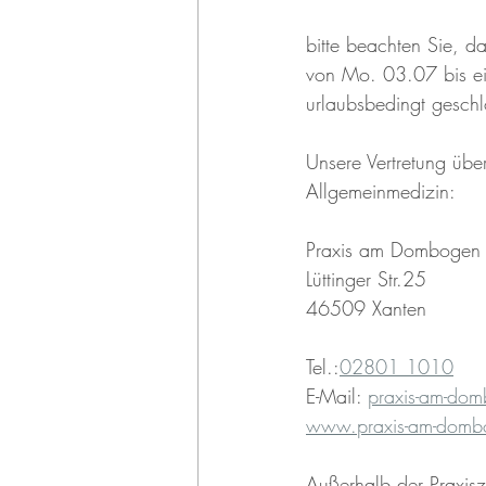
bitte beachten Sie, da
von Mo. 03.07 bis ei
urlaubsbedingt geschl
Unsere Vertretung übe
Allgemeinmedizin:
Praxis am Dombogen 
Lüttinger Str.25
46509 Xanten
Tel.:
02801 1010
E-Mail: 
praxis-am-dom
www.praxis-am-domb
Außerhalb der Praxisze