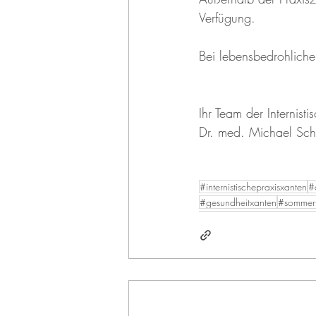
Verfügung.
Bei lebensbedrohlichen
Ihr Team der Internisti
Dr. med. Michael Sch
#internistischepraxisxanten
#
#gesundheitxanten
#sommerf