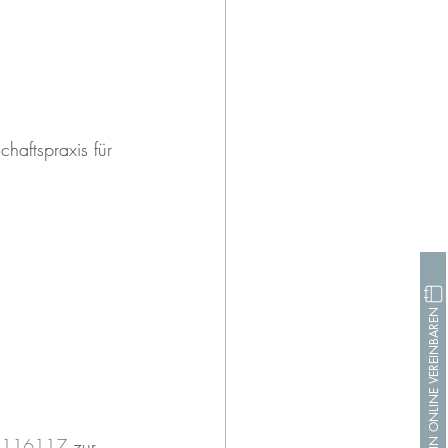
haftspraxis für 
TERMIN ONLINE VEREINBAREN
 
116117
 zur 