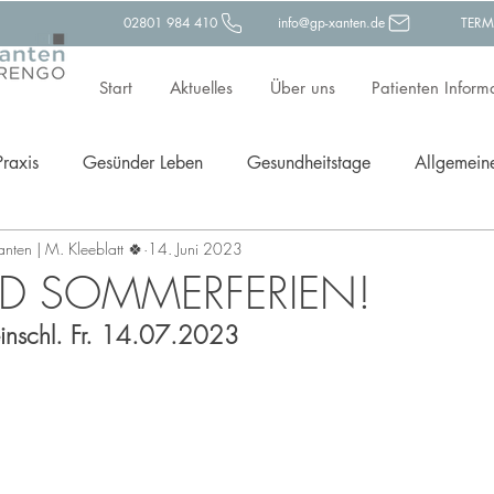
02801 984 410
info@gp-xanten.de
TERM
Start
Aktuelles
Über uns
Patienten Inform
Praxis
Gesünder Leben
Gesundheitstage
Allgemein
Xanten | M. Kleeblatt 🍀
14. Juni 2023
ävention
ND SOMMERFERIEN!
inschl. Fr. 14.07.2023  