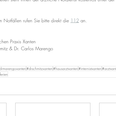
 Notfällen rufen Sie bitte direkt die 
112
 an.
schen Praxis Xanten 
mitz & Dr. Carlos Marengo
drmarengoxanten
#drschmitzxanten
#hausarztxanten
#internistxanten
#arztxan
erien