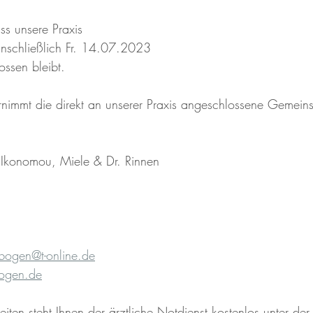
ss unsere Praxis
nschließlich Fr. 14.07.2023
ossen bleibt.
rnimmt die direkt an unserer Praxis angeschlossene Gemeinsc
Ikonomou, Miele & Dr. Rinnen
bogen@t-online.de
ogen.de
iten steht Ihnen der ärztliche Notdienst kostenlos unter der