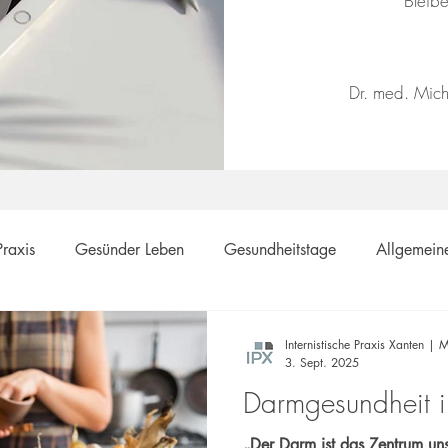
​Bleib
Dr. med. Mich
Praxis
Gesünder Leben
Gesundheitstage
Allgemein
ävention
Internistische Praxis Xanten | M
3. Sept. 2025
Darmgesundheit i
„Der Darm ist das Zentrum uns