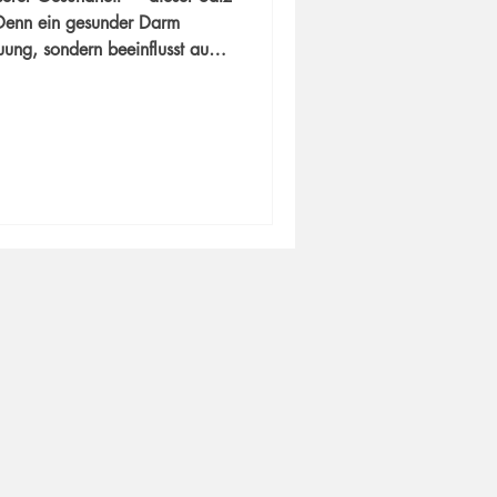
. Denn ein gesunder Darm
auung, sondern beeinflusst auch
wechsel und sogar unsere