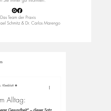
en Sie immer gut informiert:
Das Team der Praxis
ael Schmitz & Dr. Carlos Marengo
es
. Kleeblatt 🍀
m Alltag:
erer Gesundheit“ – dieser Satz