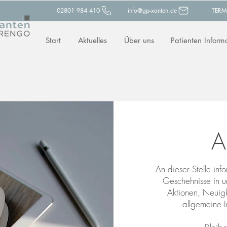
02801 984 410
info@gp-xanten.de
TERM
Start
Aktuelles
Über uns
Patienten Inform
A
An dieser Stelle inf
Geschehnisse in un
Aktionen, Neuigk
allgemeine I