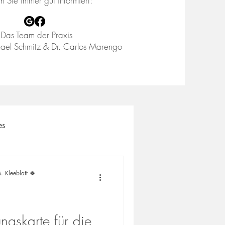
en Sie immer gut informiert:
Das Team der Praxis
ael Schmitz & Dr. Carlos Marengo
es
. Kleeblatt 🍀
ngskarte für die