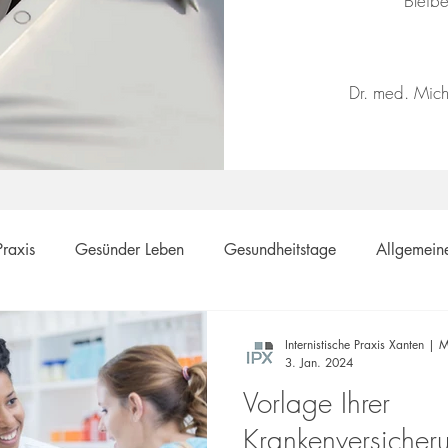
​Bleib
Dr. med. Mich
Praxis
Gesünder Leben
Gesundheitstage
Allgemein
ävention
Internistische Praxis Xanten | M
3. Jan. 2024
Vorlage Ihrer
Krankenversicheru