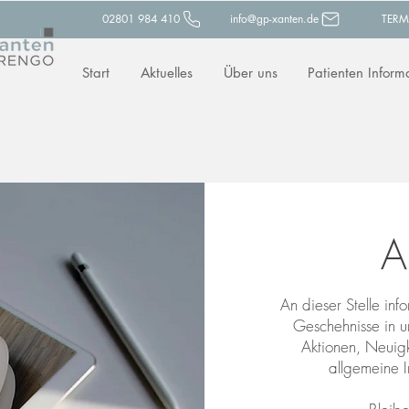
02801 984 410
info@gp-xanten.de
TERM
Start
Aktuelles
Über uns
Patienten Inform
A
An dieser Stelle inf
Geschehnisse in un
Aktionen, Neuigk
allgemeine I