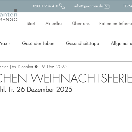
02801 984 410
info@gp-xanten.de
TERM
Start
Aktuelles
Über uns
Patienten Inform
Praxis
Gesünder Leben
Gesundheitstage
Allgemein
Xanten | M. Kleeblatt 🍀
19. Dez. 2025
ävention
HEN WEIHNACHTSFERI
chl. Fr. 26 Dezember 2025 