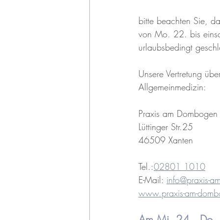
bitte beachten Sie, da
von Mo. 22. bis eins
urlaubsbedingt geschl
Unsere Vertretung übe
Allgemeinmedizin:
Praxis am Dombogen 
Lüttinger Str.25
46509 Xanten
Tel.:
02801 1010
E-Mail: 
info@praxis-
www.praxis-am-domb
Am Mi. 24., Do.