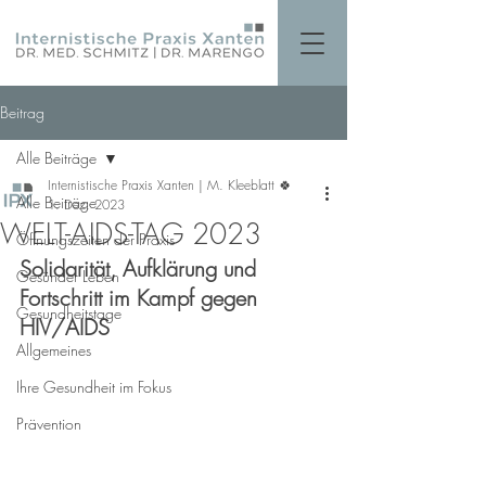
Beitrag
Alle Beiträge
Internistische Praxis Xanten | M. Kleeblatt 🍀
Alle Beiträge
1. Dez. 2023
WELT-AIDS-TAG 2023
Öffnungszeiten der Praxis
Solidarität, Aufklärung und 
Gesünder Leben
Fortschritt im Kampf gegen 
Gesundheitstage
HIV/AIDS
Allgemeines
Ihre Gesundheit im Fokus
Prävention