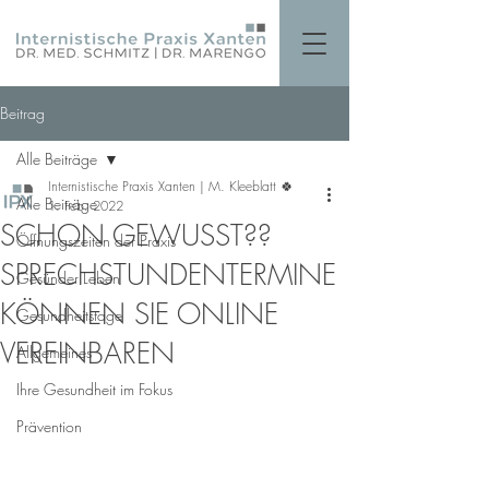
Beitrag
Alle Beiträge
Internistische Praxis Xanten | M. Kleeblatt 🍀
Alle Beiträge
1. Feb. 2022
SCHON GEWUSST??
Öffnungszeiten der Praxis
SPRECHSTUNDENTERMINE
Gesünder Leben
KÖNNEN SIE ONLINE
Gesundheitstage
VEREINBAREN
Allgemeines
Ihre Gesundheit im Fokus
Prävention