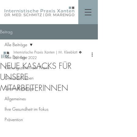
Beitrag
Alle Beiträge
Internistische Praxis Xanten | M. Kleeblatt 🍀
Alle Beiträge
22. Feb. 2022
NEUE KASACKS FÜR
Öffnungszeiten der Praxis
UNSERE
Gesünder Leben
MITARBEITERINNEN
Gesundheitstage
Allgemeines
Ihre Gesundheit im Fokus
Prävention