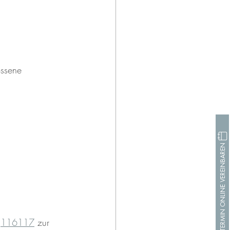
ossene 
TERMIN ONLINE VEREINBAREN
 
116117
 zur 