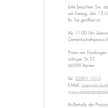
bitte beachten Sie, da
am Freitag, den 13.
für Sie geöffnet ist.
Ab 11.00 Uhr übernimm
Gemeinschaftspraxis f
Praxis am Dombogen
Lüttinger Str.25
46509 Xanten
Tel.:
02801 1010
E-Mail: 
praxis-am-dom
www.praxis-am-domb
Außerhalb der Praxisze