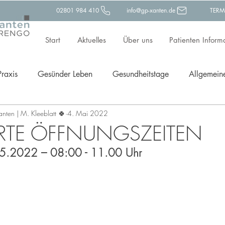
02801 984 410
info@gp-xanten.de
TERM
Start
Aktuelles
Über uns
Patienten Inform
Praxis
Gesünder Leben
Gesundheitstage
Allgemein
Xanten | M. Kleeblatt 🍀
4. Mai 2022
ävention
TE ÖFFNUNGSZEITEN
.05.2022 – 08:00 - 11.00 Uhr