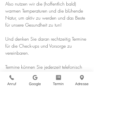
Also nutzen wir die (hoffentlich bald) 
warmen Temperaturen und die blühende 
Natur, um aktiv zu werden und das Beste 
für unsere Gesundheit zu tun!
Und denken Sie daran rechtzeitig Termine 
für die Check-ups und Vorsorge zu 
vereinbaren.
Termine können Sie jederzeit telefonisch 
oder direkt auf unserer Webseite 
vereinbaren. 
Anruf
Google
Termin
Adresse
Telefon: 02801 984 410 
JETZT TERMIN ONLINE VEREINBAREN