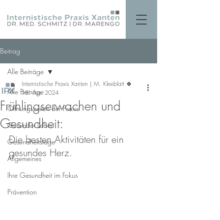
Beitrag
Alle Beiträge
Internistische Praxis Xanten | M. Kleeblatt 🍀
Alle Beiträge
18. Apr. 2024
Frühlingserwachen und
Öffnungszeiten der Praxis
Gesundheit:
Gesünder Leben
Die besten Aktivitäten für ein 
Gesundheitstage
gesundes Herz.
Allgemeines
Ihre Gesundheit im Fokus
Prävention